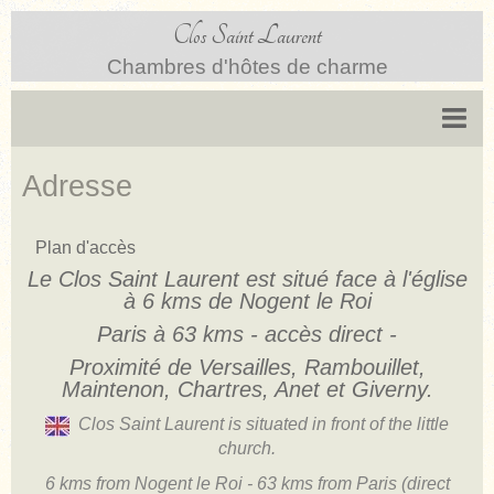
Clos Saint Laurent
Chambres d'hôtes de charme
Accueil
Adresse
Chambres
Plan d'accès
Nos tarifs
Le Clos Saint Laurent est situé face à l'église
Village
à 6 kms de Nogent le Roi
Paris à 63 kms - accès direct -
Plan d'accès
Proximité de Versailles, Rambouillet,
Restaurants
Maintenon, Chartres, Anet et Giverny.
Sites touristiques
Clos Saint Laurent is situated in front of the little
church.
Activités
6 kms from Nogent le Roi - 63 kms from Paris (direct