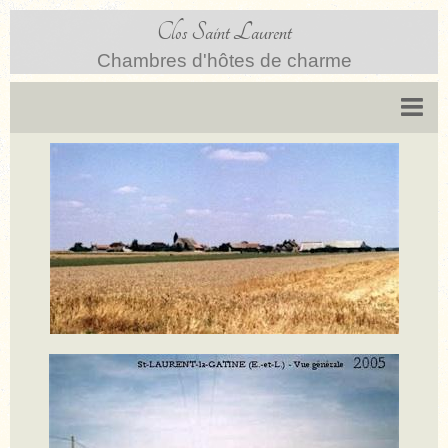
Clos Saint Laurent
Chambres d'hôtes de charme
Accueil
Chambres
Nos tarifs
Village
Plan d'accès
Restaurants
Sites touristiques
Activités